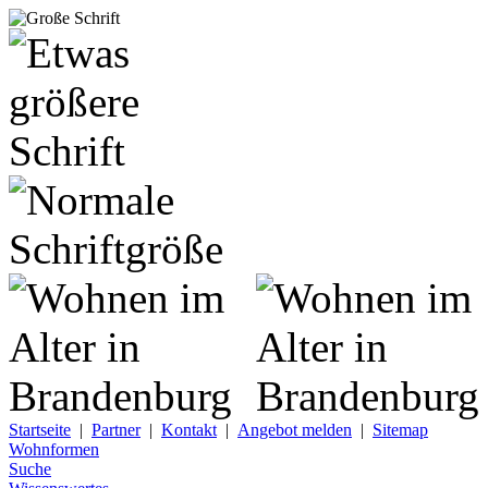
Startseite
|
Partner
|
Kontakt
|
Angebot melden
|
Sitemap
Wohnformen
Suche