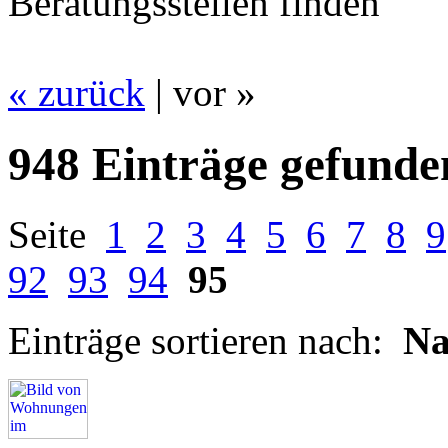
Beratungsstellen finden
« zurück
| vor »
948 Einträge gefunde
Seite
1
2
3
4
5
6
7
8
9
92
93
94
95
Einträge sortieren nach:
N