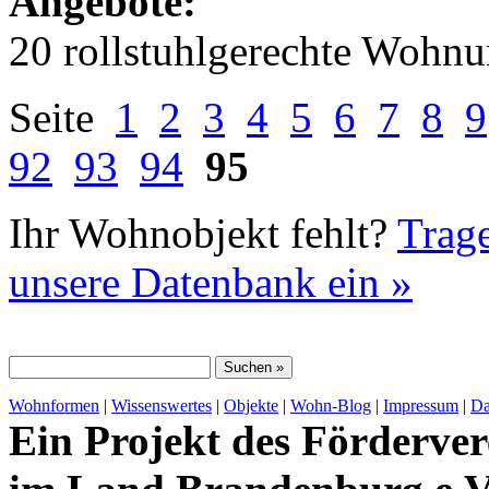
Angebote:
20 rollstuhlgerechte Wohn
Seite
1
2
3
4
5
6
7
8
9
92
93
94
95
Ihr Wohnobjekt fehlt?
Trage
unsere Datenbank ein »
Wohnformen
|
Wissenswertes
|
Objekte
|
Wohn-Blog
|
Impressum
|
Da
Ein Projekt des Förderver