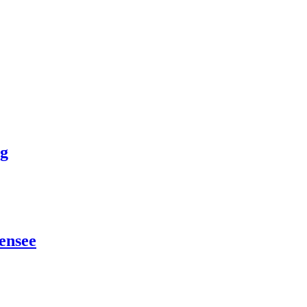
ug
ensee