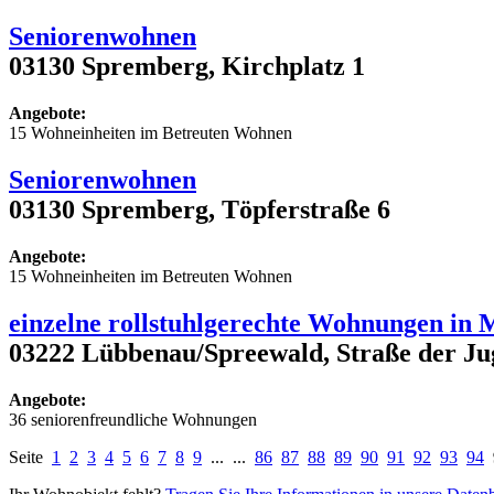
Seniorenwohnen
03130 Spremberg, Kirchplatz 1
Angebote:
15 Wohneinheiten im Betreuten Wohnen
Seniorenwohnen
03130 Spremberg, Töpferstraße 6
Angebote:
15 Wohneinheiten im Betreuten Wohnen
einzelne rollstuhlgerechte Wohnungen in 
03222 Lübbenau/Spreewald, Straße der Jug
Angebote:
36 seniorenfreundliche Wohnungen
Seite
1
2
3
4
5
6
7
8
9
... ...
86
87
88
89
90
91
92
93
94