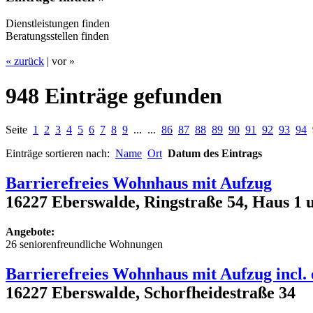
Dienstleistungen finden
Beratungsstellen finden
« zurück
| vor »
948 Einträge gefunden
Seite
1
2
3
4
5
6
7
8
9
... ...
86
87
88
89
90
91
92
93
94
Einträge sortieren nach:
Name
Ort
Datum des Eintrags
Barrierefreies Wohnhaus mit Aufzug
16227 Eberswalde, Ringstraße 54, Haus 1 
Angebote:
26 seniorenfreundliche Wohnungen
Barrierefreies Wohnhaus mit Aufzug incl
16227 Eberswalde, Schorfheidestraße 34