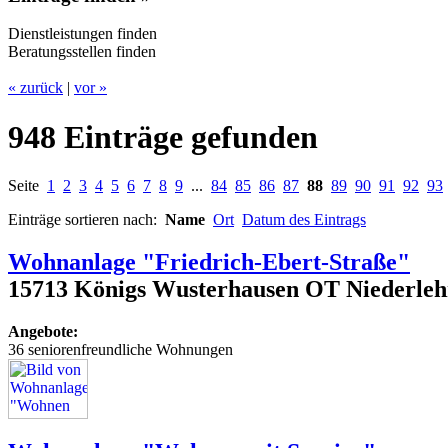
Dienstleistungen finden
Beratungsstellen finden
« zurück
|
vor »
948 Einträge gefunden
Seite
1
2
3
4
5
6
7
8
9
...
84
85
86
87
88
89
90
91
92
93
Einträge sortieren nach:
Name
Ort
Datum des Eintrags
Wohnanlage "Friedrich-Ebert-Straße"
15713 Königs Wusterhausen OT Niederlehm
Angebote:
36 seniorenfreundliche Wohnungen