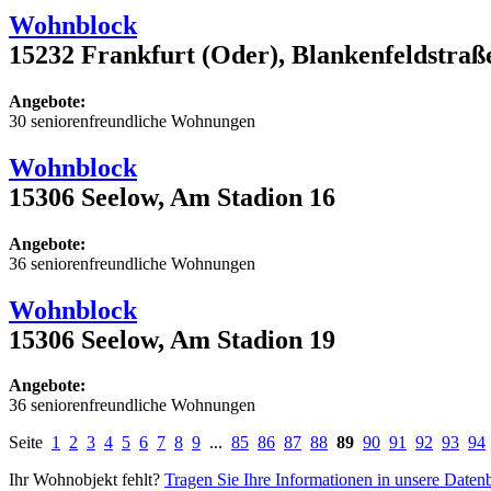
Wohnblock
15232 Frankfurt (Oder), Blankenfeldstraß
Angebote:
30 seniorenfreundliche Wohnungen
Wohnblock
15306 Seelow, Am Stadion 16
Angebote:
36 seniorenfreundliche Wohnungen
Wohnblock
15306 Seelow, Am Stadion 19
Angebote:
36 seniorenfreundliche Wohnungen
Seite
1
2
3
4
5
6
7
8
9
...
85
86
87
88
89
90
91
92
93
94
Ihr Wohnobjekt fehlt?
Tragen Sie Ihre Informationen in unsere Daten