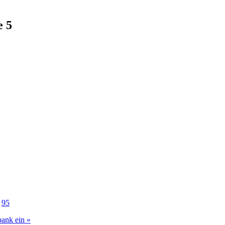
e 5
95
bank ein »