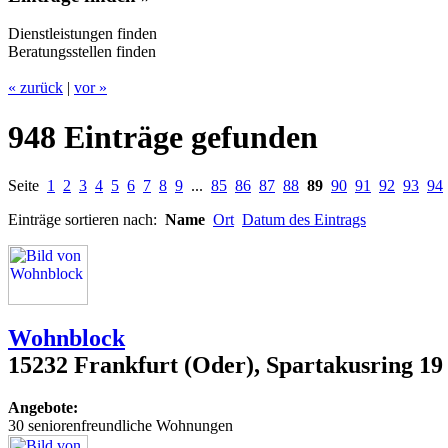
Dienstleistungen finden
Beratungsstellen finden
« zurück
|
vor »
948 Einträge gefunden
Seite
1
2
3
4
5
6
7
8
9
...
85
86
87
88
89
90
91
92
93
94
Einträge sortieren nach:
Name
Ort
Datum des Eintrags
Wohnblock
15232 Frankfurt (Oder), Spartakusring 19
Angebote:
30 seniorenfreundliche Wohnungen