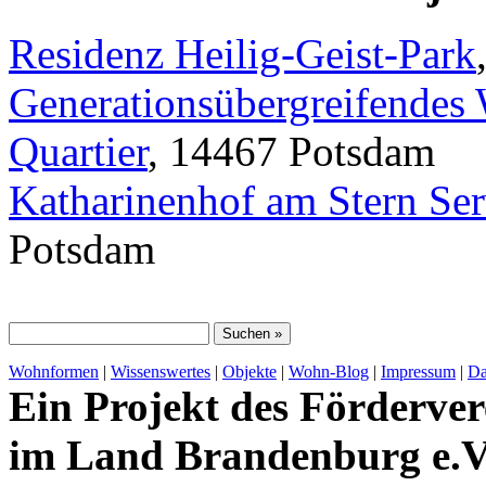
Residenz Heilig-Geist-Park
Generationsübergreifendes
Quartier
, 14467 Potsdam
Katharinenhof am Stern Se
Potsdam
Wohnformen
|
Wissenswertes
|
Objekte
|
Wohn-Blog
|
Impressum
|
Da
Ein Projekt des Förderver
im Land Brandenburg e.V