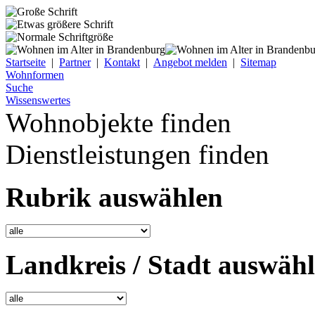
Startseite
|
Partner
|
Kontakt
|
Angebot melden
|
Sitemap
Wohnformen
Suche
Wissenswertes
Wohnobjekte finden
Dienstleistungen finden
Rubrik auswählen
Landkreis / Stadt auswäh