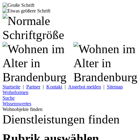
Startseite
|
Partner
|
Kontakt
|
Angebot melden
|
Sitemap
Wohnformen
Suche
Wissenswertes
Wohnobjekte finden
Dienstleistungen finden
Rubrik auswählen