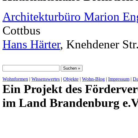
Architekturbüro Marion E
Cottbus
Hans Härter
, Knehdener Str
Wohnformen
|
Wissenswertes
|
Objekte
|
Wohn-Blog
|
Impressum
|
Da
Ein Projekt des Förderver
im Land Brandenburg e.V