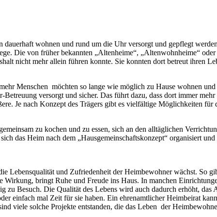
hen dauerhaft wohnen und rund um die Uhr versorgt und gepflegt werden
pflege. Die von früher bekannten „Altenheime“, „Altenwohnheime“ ode
halt nicht mehr allein führen konnte. Sie konnten dort betreut ihren L
r mehr Menschen
möchten so lange wie möglich zu Hause wohnen und w
hr-Betreuung versorgt und sicher. Das führt dazu, dass dort immer meh
re. Je nach Konzept des Trägers gibt es vielfältige Möglichkeiten für 
gemeinsam zu kochen und zu essen, sich an den alltäglichen Verrichtun
n sich das Heim nach dem „Hausgemeinschaftskonzept“ organisiert und 
s die Lebensqualität und Zufriedenheit der Heimbewohner wächst. So g
ße Wirkung, bringt Ruhe und Freude ins Haus. In manchen Einrichtung
 zu Besuch. Die Qualität des Lebens wird auch dadurch erhöht, das A
n oder einfach mal Zeit für sie haben. Ein ehrenamtlicher Heimbeirat 
ind viele solche Projekte entstanden, die das Leben
der Heimbewohner