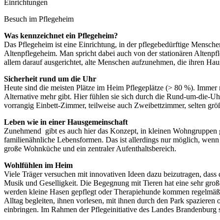
Besuch im Pflegeheim
Was kennzeichnet ein Pflegeheim?
Das Pflegeheim
ist eine Einrichtung, in der pflegebedürftige Mensc
Altenpflegeheim. Man spricht dabei auch von der stationären Alten
allem darauf ausgerichtet, alte Menschen aufzunehmen, die ihren Haus
Sicherheit rund um die Uhr
Heute sind die meisten Plätze im Heim Pflegeplätze (> 80 %). Imme
Alternative mehr gibt. Hier fühlen sie sich durch die Rund-um-die-U
vorrangig Einbett-Zimmer, teilweise auch Zweibettzimmer, selten größe
Leben wie in einer Hausgemeinschaft
Zunehmend
gibt es auch hier das Konzept, in kleinen Wohngruppen 
familienähnliche Lebensformen. Das ist allerdings nur möglich, wen
große Wohnküche und ein zentraler Aufenthaltsbereich.
Wohlfühlen im Heim
Viele Träger versuchen mit innovativen Ideen dazu beizutragen, das
Musik und Geselligkeit. Die Begegnung mit Tieren hat eine sehr gro
werden kleine Hasen gepflegt oder Therapiehunde kommen regelmäßig
Alltag begleiten, ihnen vorlesen, mit ihnen durch den Park spaziere
einbringen. Im Rahmen der Pflegeinitiative des Landes Brandenburg s