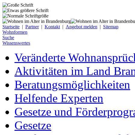
Startseite
|
Partner
|
Kontakt
|
Angebot melden
|
Sitemap
Wohnformen
Suche
Wissenswertes
Veränderte Wohnansprüch
Aktivitäten im Land Bra
Beratungsmöglichkeiten
Helfende Experten
Gesetze und Förderprog
Gesetze